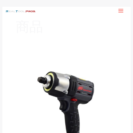
内
MAI
容
ME
を
商品
ス
キ
ッ
プ
W5153
コ
ー
ド
レ
ス
イ
ン
パ
ク
ト