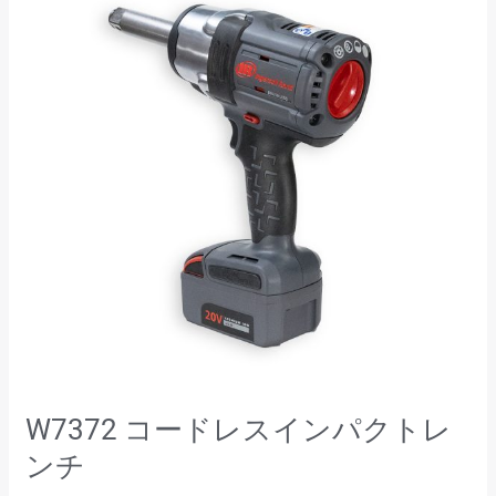
ー
ド
レ
ス
イ
ン
パ
ク
ト
レ
ン
チ
W7372 コードレスインパクトレ
ンチ