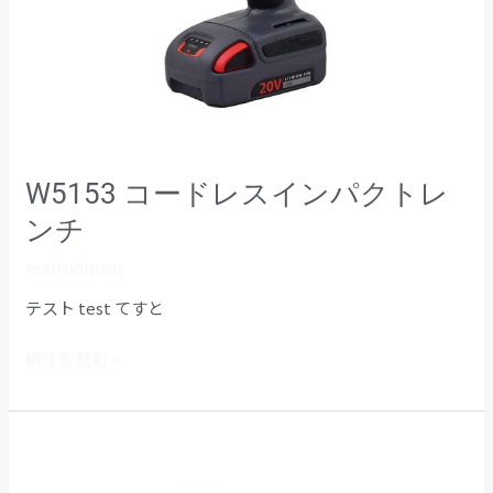
レ
ン
チ
W5153 コードレスインパクトレ
ンチ
realtoolpros
テスト test てすと
続きを読む »
W7372
コ