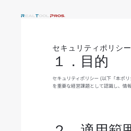
内
容
を
ス
キ
ッ
セキュリティポリシー
プ
１．目的
セキュリティポリシー (以下「本ポリシ
を重要な経営課題として認識し、情
２．適用範